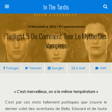
In The Tardis
14 Novembre 2012 • 9 Commentaires
Twilight 5 Ou Comment Tuer Le Mythe Des
Vampires
Partager
Tweeter
Épingler
E-mail
SMS
« C’est merveilleux, on a le même température »
C’est par ces mots tellement poétiques que s’ouvre le
dernier volet des aventures de Bella, Edward et de toute