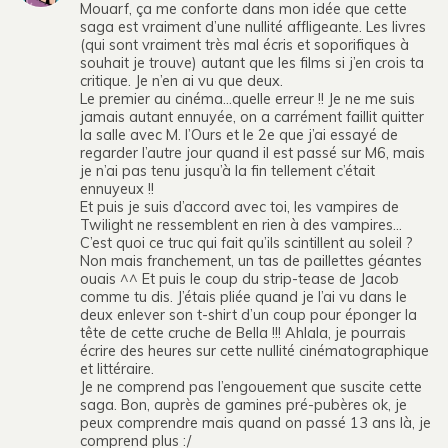
Mouarf, ça me conforte dans mon idée que cette
saga est vraiment d’une nullité affligeante. Les livres
(qui sont vraiment très mal écris et soporifiques à
souhait je trouve) autant que les films si j’en crois ta
critique. Je n’en ai vu que deux.
Le premier au cinéma…quelle erreur !! Je ne me suis
jamais autant ennuyée, on a carrément faillit quitter
la salle avec M. l’Ours et le 2e que j’ai essayé de
regarder l’autre jour quand il est passé sur M6, mais
je n’ai pas tenu jusqu’à la fin tellement c’était
ennuyeux !!
Et puis je suis d’accord avec toi, les vampires de
Twilight ne ressemblent en rien à des vampires…
C’est quoi ce truc qui fait qu’ils scintillent au soleil ?
Non mais franchement, un tas de paillettes géantes
ouais ^^ Et puis le coup du strip-tease de Jacob
comme tu dis. J’étais pliée quand je l’ai vu dans le
deux enlever son t-shirt d’un coup pour éponger la
tête de cette cruche de Bella !!! Ahlala, je pourrais
écrire des heures sur cette nullité cinématographique
et littéraire.
Je ne comprend pas l’engouement que suscite cette
saga. Bon, auprès de gamines pré-pubères ok, je
peux comprendre mais quand on passé 13 ans là, je
comprend plus :/