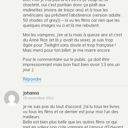
chasteté, oui c’est puritain donc ça plaît aux
midinettes (moins de treize ans) et à tous les
américains qui prêchent l’abstinence (version adulte :
50 shades of grey)) – ni vu les films car rien que les
quelques images vu ci et là me rebutent.
Moi les vampires, j’en ai lu mais à quinze ans et c’est
du Anne Rice (et là y avait du sexe), je suis trop
âgée pour Twilight sans doute et trop française !
Mais merci pour ton billet. Je me marre encore.
Pour le commentaire sur le public, ça doit être
impressionnant mais bon faut bien avoir 13 ans un
jour ;)
Répondre
Johanna
15 novembre 2012
Je ne suis pas du tout d’accord. J’ai lu tous les livres,
vu tous les films et ce dernier est pour moi l’un des
meilleurs.
Bella est bien plus belle que les autres films ce qui
met en valeur son cote vampire et l’amour d’Edward