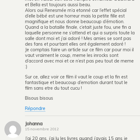
et Bella est toujours aussi beau.
Alors oui Renesmée m’a etonné car l’effet spécial
d’elle bébé est une horreur mais la petite fille est
magnifique et nous donne beaucoup d’émotion.
Quand a la bataille finale, c’etait juste fou, une fin a
laquelle personne ne s’attend et qui a surpris toute la
salle dont moi et j’ai adoré ! Mes amies se sont pas
des fans et pourtant elles ont également adoré !
Je comptais faire un article sur ce film car pour moi il
vaut vraiment le coup, meme les inrocks sont
d’accord avec moi et ce n’est pas peu tout de meme
:)
Sur ce, allez voir ce film il vaut le coup et la fin est
fantastique et beaucoup d’emotion durant tout le
film sans etre du tout cucu !
Bisous bisous
Répondre
Johanna
15 novembre 2012
J’ai 20 ans, j’ai lu les livres quand j’avais 15 ans je