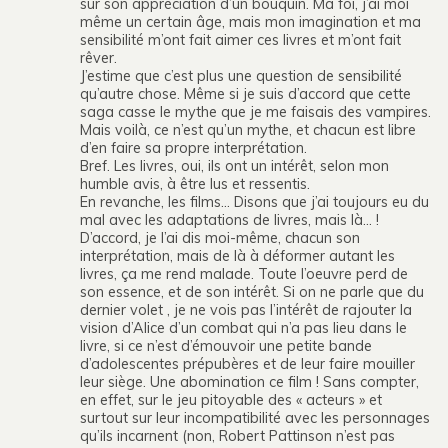
sur son appréciation d’un bouquin. Ma foi, j’ai moi
même un certain âge, mais mon imagination et ma
sensibilité m’ont fait aimer ces livres et m’ont fait
rêver.
J’estime que c’est plus une question de sensibilité
qu’autre chose. Même si je suis d’accord que cette
saga casse le mythe que je me faisais des vampires.
Mais voilà, ce n’est qu’un mythe, et chacun est libre
d’en faire sa propre interprétation.
Bref. Les livres, oui, ils ont un intérêt, selon mon
humble avis, à être lus et ressentis.
En revanche, les films… Disons que j’ai toujours eu du
mal avec les adaptations de livres, mais là… !
D’accord, je l’ai dis moi-même, chacun son
interprétation, mais de là à déformer autant les
livres, ça me rend malade. Toute l’oeuvre perd de
son essence, et de son intérêt. Si on ne parle que du
dernier volet , je ne vois pas l’intérêt de rajouter la
vision d’Alice d’un combat qui n’a pas lieu dans le
livre, si ce n’est d’émouvoir une petite bande
d’adolescentes prépubères et de leur faire mouiller
leur siège. Une abomination ce film ! Sans compter,
en effet, sur le jeu pitoyable des « acteurs » et
surtout sur leur incompatibilité avec les personnages
qu’ils incarnent (non, Robert Pattinson n’est pas