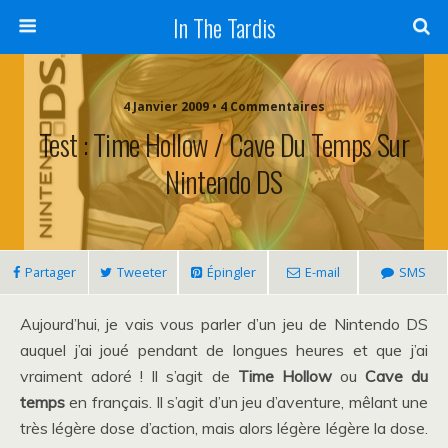
In The Tardis
4 Janvier 2009 • 4 Commentaires
Test : Time Hollow / Cave Du Temps Sur
Nintendo DS
Partager
Tweeter
Épingler
E-mail
SMS
Aujourd’hui, je vais vous parler d’un jeu de Nintendo DS
auquel j’ai joué pendant de longues heures et que j’ai
vraiment adoré ! Il s’agit de
Time Hollow
ou
Cave du
temps
en français. Il s’agit d’un jeu d’aventure, mêlant une
très légère dose d’action, mais alors légère légère la dose.