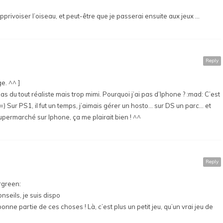
apprivoiser l’oiseau, et peut-être que je passerai ensuite aux jeux …
Reply
e. ^^ ]
as du tout réaliste mais trop mimi. Pourquoi j’ai pas d’Iphone ? :mad: C’est
 =) Sur PS1, il fut un temps, j’aimais gérer un hosto… sur DS un parc… et
upermarché sur Iphone, ça me plairait bien ! ^^
Reply
mrgreen:
onseils, je suis dispo
bonne partie de ces choses ! Là, c’est plus un petit jeu, qu’un vrai jeu de