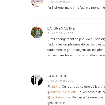
7 mai 2009 at 19:52
J’ai l’Iphone, mais il me faut maintenant 
LA GRENADINE
8 mai 2009 at 16:59
[Petit changement de pseudo au passag
J’adore les graphismes de ce jeu. C’est p
totalement le genre de jeux qui me plait.
sur les Sims les magasins. =p Alors un s
TARDISGIRL
8 mai 2009 at 19:00
@
Marine
: Oui, sans ça va être délicat :
@
mamzellescarlett
: Si tu as besoin de c
@
La Grenadine
: Moi aussi j’ai géré une 
gestion hein.