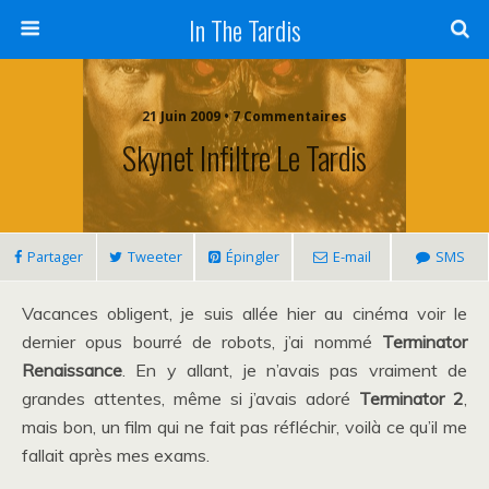
In The Tardis
21 Juin 2009 • 7 Commentaires
Skynet Infiltre Le Tardis
Partager
Tweeter
Épingler
E-mail
SMS
Vacances obligent, je suis allée hier au cinéma voir le
dernier opus bourré de robots, j’ai nommé
Terminator
Renaissance
. En y allant, je n’avais pas vraiment de
grandes attentes, même si j’avais adoré
Terminator 2
,
mais bon, un film qui ne fait pas réfléchir, voilà ce qu’il me
fallait après mes exams.