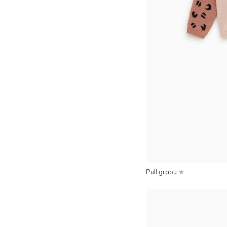
Pull graou
★