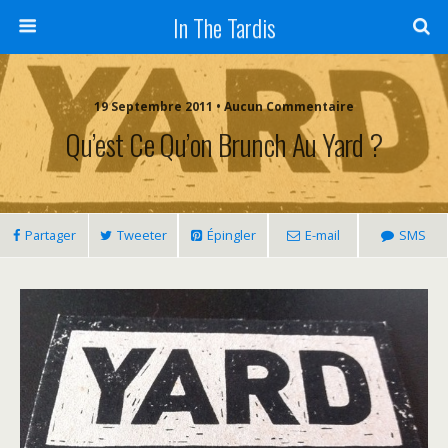
In The Tardis
19 Septembre 2011 • Aucun Commentaire
Qu’est Ce Qu’on Brunch Au Yard ?
Partager
Tweeter
Épingler
E-mail
SMS