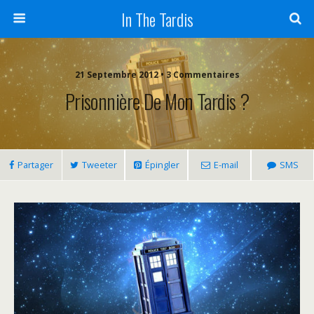
In The Tardis
21 Septembre 2012 • 3 Commentaires
Prisonnière De Mon Tardis ?
Partager
Tweeter
Épingler
E-mail
SMS