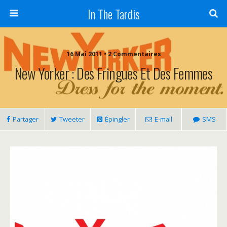
In The Tardis
16 Mai 2011 • 2 Commentaires
New Yorker : Des Fringues Et Des Femmes
Partager
Tweeter
Épingler
E-mail
SMS