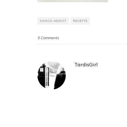
CHOCO-ADDICT
RECETTE
5 Comments
TardisGirl