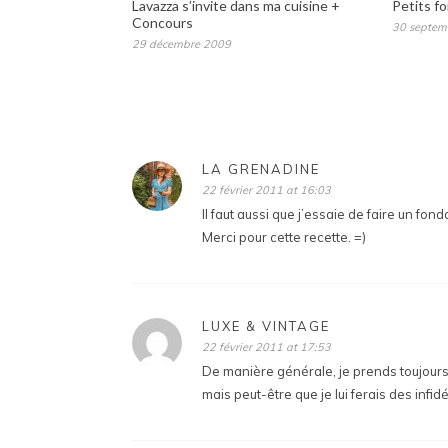
Lavazza s’invite dans ma cuisine +
Petits f
Concours
30 septem
29 décembre 2009
LA GRENADINE
22 février 2011 at 16:03
Il faut aussi que j’essaie de faire un fon
Merci pour cette recette. =)
LUXE & VINTAGE
22 février 2011 at 17:53
De manière générale, je prends toujour
mais peut-être que je lui ferais des infi