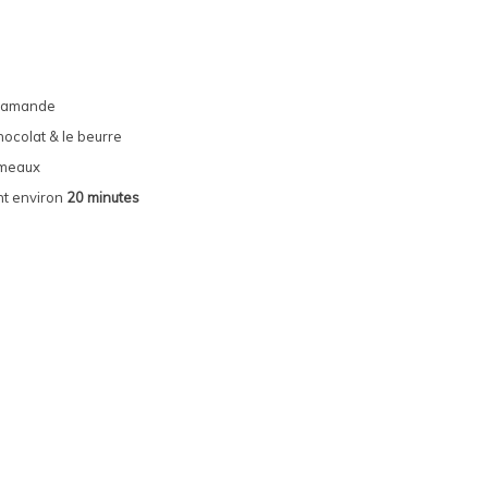
 d’amande
ocolat & le beurre
rumeaux
nt environ
20 minutes