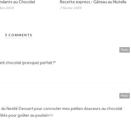
ondants au Chocolat
Recette express : Gâteau au Nutella
bre 2010
7 février 2009
5 COMMENTS
Reply
dant chocolat (presque) parfait !*
Reply
s du Nestlé Dessert pour concocter mes petites douceurs au chocolat
délités pour goûter au poulain^^