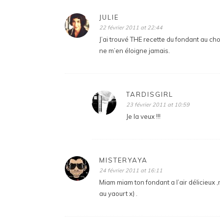
JULIE
22 février 2011 at 22:44
J’ai trouvé THE recette du fondant au cho
ne m’en éloigne jamais.
TARDISGIRL
23 février 2011 at 10:59
Je la veux !!!
MISTERYAYA
24 février 2011 at 16:11
Miam miam ton fondant a l’air délicieux ,
au yaourt x) .