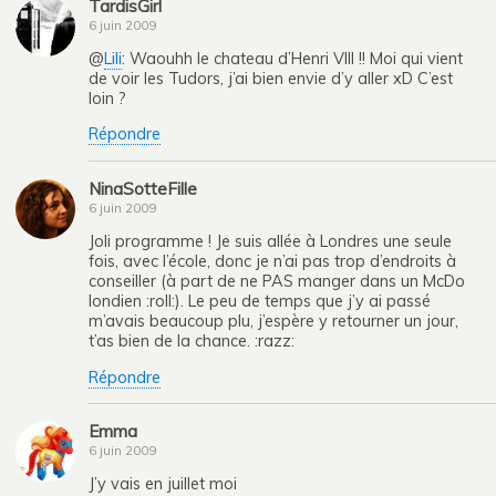
TardisGirl
6 juin 2009
@
Lili
: Waouhh le chateau d’Henri VIII !! Moi qui vient
de voir les Tudors, j’ai bien envie d’y aller xD C’est
loin ?
Répondre
NinaSotteFille
6 juin 2009
Joli programme ! Je suis allée à Londres une seule
fois, avec l’école, donc je n’ai pas trop d’endroits à
conseiller (à part de ne PAS manger dans un McDo
londien :roll:). Le peu de temps que j’y ai passé
m’avais beaucoup plu, j’espère y retourner un jour,
t’as bien de la chance. :razz:
Répondre
Emma
6 juin 2009
J’y vais en juillet moi