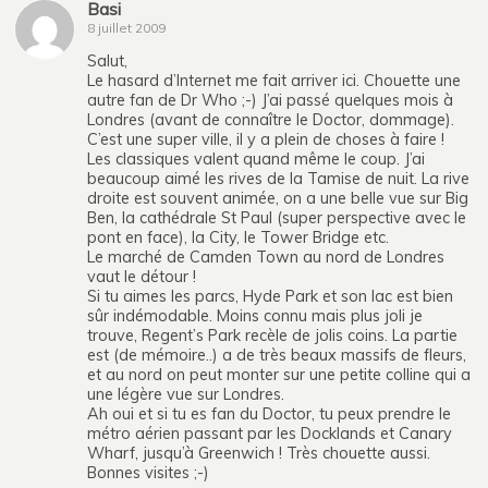
Basi
8 juillet 2009
Salut,
Le hasard d’Internet me fait arriver ici. Chouette une
autre fan de Dr Who ;-) J’ai passé quelques mois à
Londres (avant de connaître le Doctor, dommage).
C’est une super ville, il y a plein de choses à faire !
Les classiques valent quand même le coup. J’ai
beaucoup aimé les rives de la Tamise de nuit. La rive
droite est souvent animée, on a une belle vue sur Big
Ben, la cathédrale St Paul (super perspective avec le
pont en face), la City, le Tower Bridge etc.
Le marché de Camden Town au nord de Londres
vaut le détour !
Si tu aimes les parcs, Hyde Park et son lac est bien
sûr indémodable. Moins connu mais plus joli je
trouve, Regent’s Park recèle de jolis coins. La partie
est (de mémoire..) a de très beaux massifs de fleurs,
et au nord on peut monter sur une petite colline qui a
une légère vue sur Londres.
Ah oui et si tu es fan du Doctor, tu peux prendre le
métro aérien passant par les Docklands et Canary
Wharf, jusqu’à Greenwich ! Très chouette aussi.
Bonnes visites ;-)