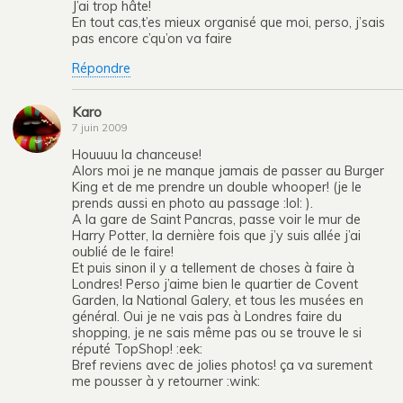
J’ai trop hâte!
En tout cas,t’es mieux organisé que moi, perso, j’sais
pas encore c’qu’on va faire
Répondre
Karo
7 juin 2009
Houuuu la chanceuse!
Alors moi je ne manque jamais de passer au Burger
King et de me prendre un double whooper! (je le
prends aussi en photo au passage :lol: ).
A la gare de Saint Pancras, passe voir le mur de
Harry Potter, la dernière fois que j’y suis allée j’ai
oublié de le faire!
Et puis sinon il y a tellement de choses à faire à
Londres! Perso j’aime bien le quartier de Covent
Garden, la National Galery, et tous les musées en
général. Oui je ne vais pas à Londres faire du
shopping, je ne sais même pas ou se trouve le si
réputé TopShop! :eek:
Bref reviens avec de jolies photos! ça va surement
me pousser à y retourner :wink: