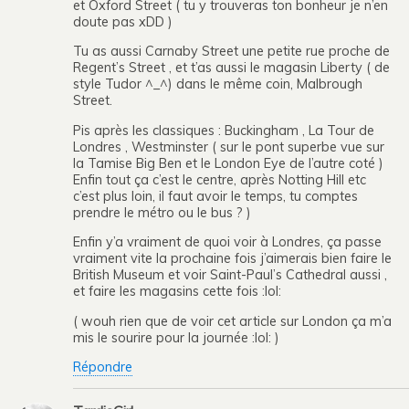
et Oxford Street ( tu y trouveras ton bonheur je n’en
doute pas xDD )
Tu as aussi Carnaby Street une petite rue proche de
Regent’s Street , et t’as aussi le magasin Liberty ( de
style Tudor ^_^) dans le même coin, Malbrough
Street.
Pis après les classiques : Buckingham , La Tour de
Londres , Westminster ( sur le pont superbe vue sur
la Tamise Big Ben et le London Eye de l’autre coté )
Enfin tout ça c’est le centre, après Notting Hill etc
c’est plus loin, il faut avoir le temps, tu comptes
prendre le métro ou le bus ? )
Enfin y’a vraiment de quoi voir à Londres, ça passe
vraiment vite la prochaine fois j’aimerais bien faire le
British Museum et voir Saint-Paul’s Cathedral aussi ,
et faire les magasins cette fois :lol:
( wouh rien que de voir cet article sur London ça m’a
mis le sourire pour la journée :lol: )
Répondre