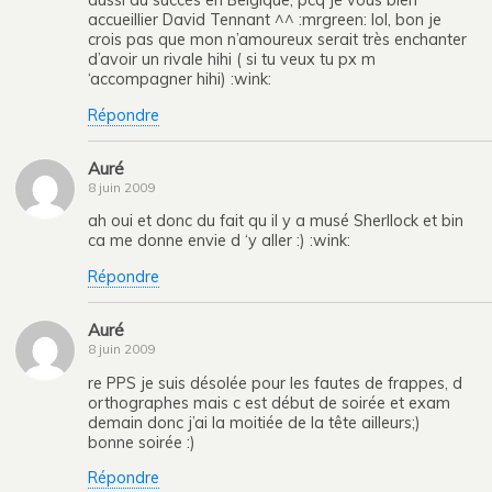
aussi du succès en Belgique, pcq je vous bien
accueillier David Tennant ^^ :mrgreen: lol, bon je
crois pas que mon n’amoureux serait très enchanter
d’avoir un rivale hihi ( si tu veux tu px m
‘accompagner hihi) :wink:
Répondre
Auré
8 juin 2009
ah oui et donc du fait qu il y a musé Sherllock et bin
ca me donne envie d ‘y aller :) :wink:
Répondre
Auré
8 juin 2009
re PPS je suis désolée pour les fautes de frappes, d
orthographes mais c est début de soirée et exam
demain donc j’ai la moitiée de la tête ailleurs;)
bonne soirée :)
Répondre