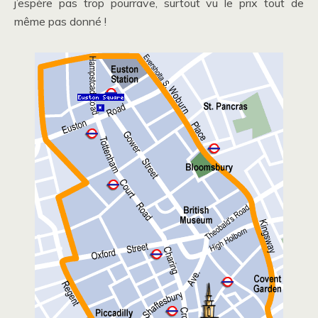
j’espère pas trop pourrave, surtout vu le prix tout de
même pas donné !