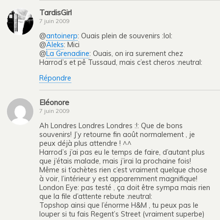
TardisGirl
7 juin 2009
@
antoinerp
: Ouais plein de souvenirs :lol:
@
Aleks
: Mici
@
La Grenadine
: Ouais, on ira surement chez
Harrod’s et pê Tussaud, mais c’est cheros :neutral:
Répondre
Eléonore
7 juin 2009
Ah Londres Londres Londres :!: Que de bons
souvenirs! J’y retourne fin août normalement , je
peux déjà plus attendre ! ^^
Harrod’s j’ai pas eu le temps de faire, d’autant plus
que j’étais malade, mais j’irai la prochaine fois!
Même si t’achètes rien c’est vraiment quelque chose
à voir, l’intérieur y est apparemment magnifique!
London Eye: pas testé , ça doit être sympa mais rien
que la file d’attente rebute :neutral:
Topshop ainsi que l’énorme H&M , tu peux pas le
louper si tu fais Regent’s Street (vraiment superbe)