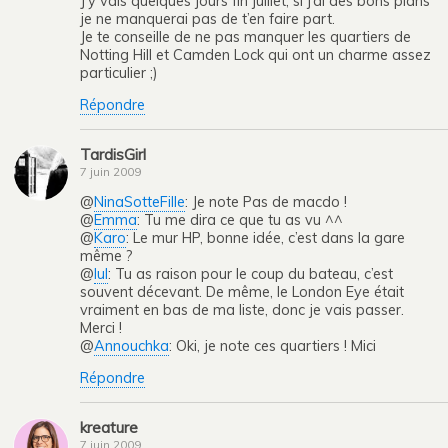
J’y vais quelques jours fin juillet, si j’ai des bons plans
je ne manquerai pas de t’en faire part.
Je te conseille de ne pas manquer les quartiers de
Notting Hill et Camden Lock qui ont un charme assez
particulier ;)
Répondre
TardisGirl
7 juin 2009
@
NinaSotteFille
: Je note Pas de macdo !
@
Emma
: Tu me dira ce que tu as vu ^^
@
Karo
: Le mur HP, bonne idée, c’est dans la gare
même ?
@
lul
: Tu as raison pour le coup du bateau, c’est
souvent décevant. De même, le London Eye était
vraiment en bas de ma liste, donc je vais passer.
Merci !
@
Annouchka
: Oki, je note ces quartiers ! Mici
Répondre
kreature
7 juin 2009