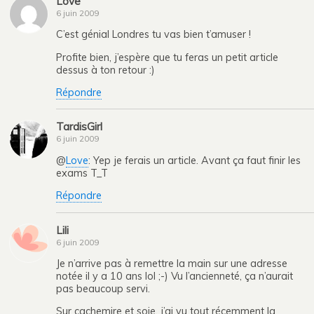
Love
6 juin 2009
C’est génial Londres tu vas bien t’amuser !
Profite bien, j’espère que tu feras un petit article
dessus à ton retour :)
Répondre
TardisGirl
6 juin 2009
@
Love
: Yep je ferais un article. Avant ça faut finir les
exams T_T
Répondre
Lili
6 juin 2009
Je n’arrive pas à remettre la main sur une adresse
notée il y a 10 ans lol ;-) Vu l’ancienneté, ça n’aurait
pas beaucoup servi.
Sur cachemire et soie, j’ai vu tout récemment la