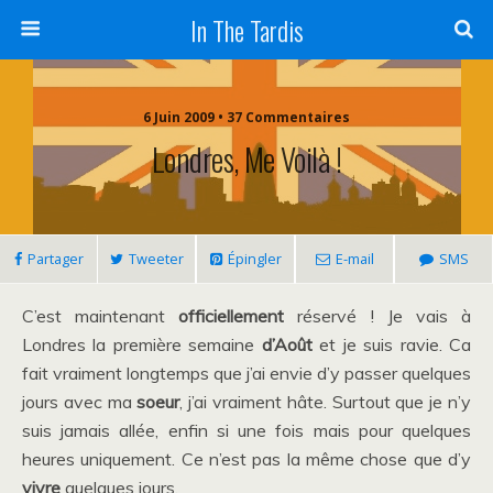
In The Tardis
6 Juin 2009 • 37 Commentaires
Londres, Me Voilà !
Partager
Tweeter
Épingler
E-mail
SMS
C’est maintenant
officiellement
réservé ! Je vais à
Londres la première semaine
d’Août
et je suis ravie. Ca
fait vraiment longtemps que j’ai envie d’y passer quelques
jours avec ma
soeur
, j’ai vraiment hâte. Surtout que je n’y
suis jamais allée, enfin si une fois mais pour quelques
heures uniquement. Ce n’est pas la même chose que d’y
vivre
quelques jours.