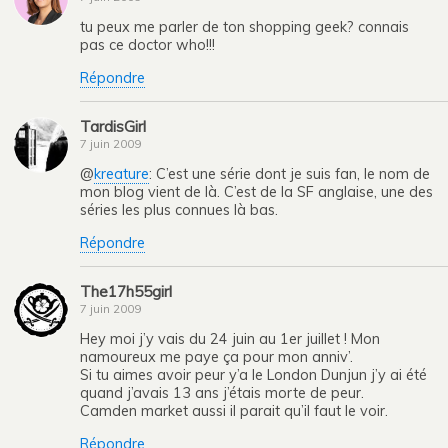
tu peux me parler de ton shopping geek? connais
pas ce doctor who!!!
Répondre
TardisGirl
7 juin 2009
@
kreature
: C’est une série dont je suis fan, le nom de
mon blog vient de là. C’est de la SF anglaise, une des
séries les plus connues là bas.
Répondre
The17h55girl
7 juin 2009
Hey moi j’y vais du 24 juin au 1er juillet ! Mon
namoureux me paye ça pour mon anniv’.
Si tu aimes avoir peur y’a le London Dunjun j’y ai été
quand j’avais 13 ans j’étais morte de peur.
Camden market aussi il parait qu’il faut le voir.
Répondre