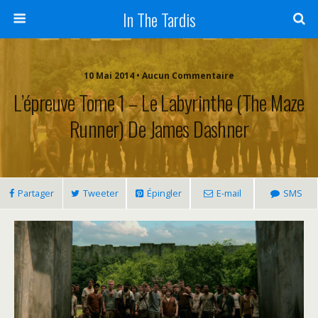
In The Tardis
10 Mai 2014 • Aucun Commentaire
L’épreuve Tome 1 – Le Labyrinthe (The Maze
Runner) De James Dashner
Partager
Tweeter
Épingler
E-mail
SMS