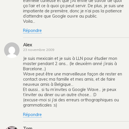
éternelle curieuse et que j’Ai envie de savoir de quoi
ça l’air et ce à quoi ça peut servir. De plus, je suis une
impatiente de première, donc je n’ai pas la patience
d’attendre que Google ouvre au public.
Voila…
Répondre
Alex
23 novembre 2009
Je suis mexicain et je suis à LLN pour étudier mon
master pendant 2 ans… (le deuxièm anné j’irais à
Barcelone…)
Wave peut être une marveilleuse façon de rester en
contact avec ma famille et mes amis, et de faire
neuveux amis à Belgique…
Et aussi… si tu m’invites a Google Wave… je peux
t’inviter au diner ou un autre chose… :D
(excuse-moi si j’ai des erreurs orthographiques ou
grammaticales :s)
Répondre
Tom