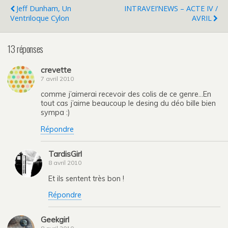
Jeff Dunham, Un
INTRAVEI’NEWS – ACTE IV /
Ventriloque Cylon
AVRIL
13 réponses
crevette
7 avril 2010
comme j’aimerai recevoir des colis de ce genre…En
tout cas j’aime beaucoup le desing du déo bille bien
sympa :)
Répondre
TardisGirl
8 avril 2010
Et ils sentent très bon !
Répondre
Geekgirl