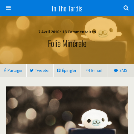
In The Tardis
7 Avril 2010 • 13 Commentaires
Folie Minérale
Partager
Tweeter
Épingler
E-mail
SMS