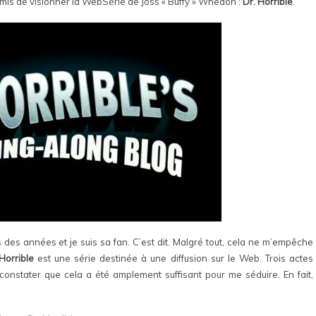
ermis de visionner la WebSérie de Joss « Buffy » Whedon :
Dr. Horrible
.
is des années et je suis sa fan. C’est dit. Malgré tout, cela ne m’empêche
 Horrible
est une série destinée à une diffusion sur le Web. Trois actes
onstater que cela a été amplement suffisant pour me séduire. En fait,