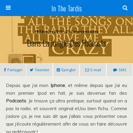
In The Tardis
16 Février 2010 • 21 Commentaires
Dans La Jungle Des Podcasts
Partager
Tweeter
Épingler
E-mail
SMS
Depuis que j’ai mon
Iphone
, et même depuis que j’ai eu
mon premier Ipod en fait, je suis devenue fan des
Podcasts
. Je trouve ça ultra pratique, surtout quand on a
pas la radio, et souvent original et/ou bien fichu. Comme
j’adore ça, je me suis dit que j’allais vous présenter ceux
que j’écoute régulièrement afin de vous en faire découvrir
ou redécouvrir !