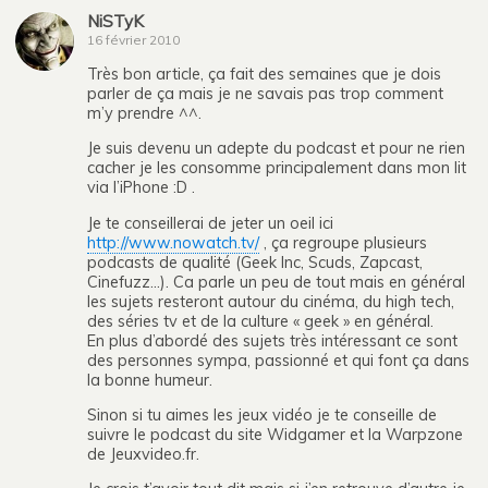
NiSTyK
16 février 2010
Très bon article, ça fait des semaines que je dois
parler de ça mais je ne savais pas trop comment
m’y prendre ^^.
Je suis devenu un adepte du podcast et pour ne rien
cacher je les consomme principalement dans mon lit
via l’iPhone :D .
Je te conseillerai de jeter un oeil ici
http://www.nowatch.tv/
, ça regroupe plusieurs
podcasts de qualité (Geek Inc, Scuds, Zapcast,
Cinefuzz…). Ca parle un peu de tout mais en général
les sujets resteront autour du cinéma, du high tech,
des séries tv et de la culture « geek » en général.
En plus d’abordé des sujets très intéressant ce sont
des personnes sympa, passionné et qui font ça dans
la bonne humeur.
Sinon si tu aimes les jeux vidéo je te conseille de
suivre le podcast du site Widgamer et la Warpzone
de Jeuxvideo.fr.