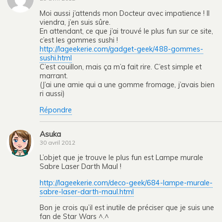
Moi aussi j’attends mon Docteur avec impatience ! Il
viendra, j’en suis sûre.
En attendant, ce que j’ai trouvé le plus fun sur ce site,
c’est les gommes sushi !
http://lageekerie.com/gadget-geek/488-gommes-
sushi.html
C’est couillon, mais ça m’a fait rire. C’est simple et
marrant.
(J’ai une amie qui a une gomme fromage, j’avais bien
ri aussi)
Répondre
Asuka
30 avril 2012
L’objet que je trouve le plus fun est Lampe murale
Sabre Laser Darth Maul !
http://lageekerie.com/deco-geek/684-lampe-murale-
sabre-laser-darth-maul.html
Bon je crois qu’il est inutile de préciser que je suis une
fan de Star Wars ^.^