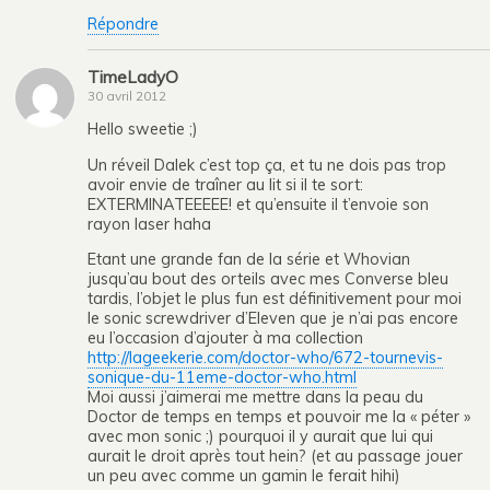
Répondre
TimeLadyO
30 avril 2012
Hello sweetie ;)
Un réveil Dalek c’est top ça, et tu ne dois pas trop
avoir envie de traîner au lit si il te sort:
EXTERMINATEEEEE! et qu’ensuite il t’envoie son
rayon laser haha
Etant une grande fan de la série et Whovian
jusqu’au bout des orteils avec mes Converse bleu
tardis, l’objet le plus fun est définitivement pour moi
le sonic screwdriver d’Eleven que je n’ai pas encore
eu l’occasion d’ajouter à ma collection
http://lageekerie.com/doctor-who/672-tournevis-
sonique-du-11eme-doctor-who.html
Moi aussi j’aimerai me mettre dans la peau du
Doctor de temps en temps et pouvoir me la « péter »
avec mon sonic ;) pourquoi il y aurait que lui qui
aurait le droit après tout hein? (et au passage jouer
un peu avec comme un gamin le ferait hihi)