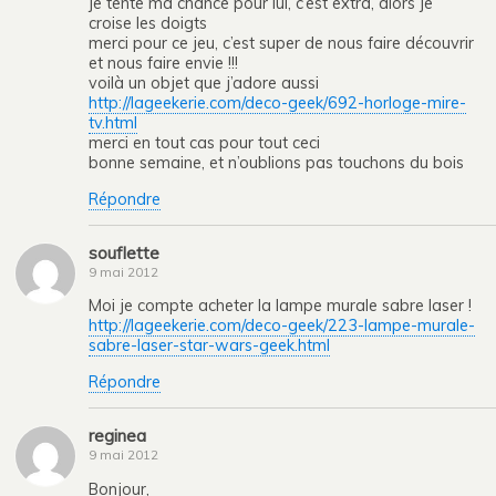
je tente ma chance pour lui, c’est extra, alors je
croise les doigts
merci pour ce jeu, c’est super de nous faire découvrir
et nous faire envie !!!
voilà un objet que j’adore aussi
http://lageekerie.com/deco-geek/692-horloge-mire-
tv.html
merci en tout cas pour tout ceci
bonne semaine, et n’oublions pas touchons du bois
Répondre
souflette
9 mai 2012
Moi je compte acheter la lampe murale sabre laser !
http://lageekerie.com/deco-geek/223-lampe-murale-
sabre-laser-star-wars-geek.html
Répondre
reginea
9 mai 2012
Bonjour,