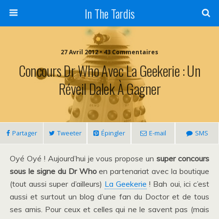
In The Tardis
27 Avril 2012 • 43 Commentaires
Concours Dr Who Avec La Geekerie : Un
Réveil Dalek À Gagner
Partager
Tweeter
Épingler
E-mail
SMS
Oyé Oyé ! Aujourd’hui je vous propose un
super concours
sous le signe du Dr Who
en partenariat avec la boutique
(tout aussi super d’ailleurs)
La Geekerie
! Bah oui, ici c’est
aussi et surtout un blog d’une fan du Doctor et de tous
ses amis. Pour ceux et celles qui ne le savent pas (mais