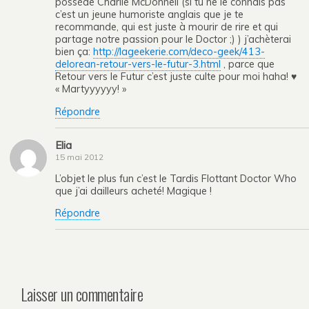
possède Charlie McDonnell (si tu ne le connais pas
c’est un jeune humoriste anglais que je te
recommande, qui est juste à mourir de rire et qui
partage notre passion pour le Doctor ;) ) j’achèterai
bien ça:
http://lageekerie.com/deco-geek/413-
delorean-retour-vers-le-futur-3.html
, parce que
Retour vers le Futur c’est juste culte pour moi haha! ♥
« Martyyyyyy! »
Répondre
Elia
15 mai 2012
L’objet le plus fun c’est le Tardis Flottant Doctor Who
que j’ai dailleurs acheté! Magique !
Répondre
Laisser un commentaire