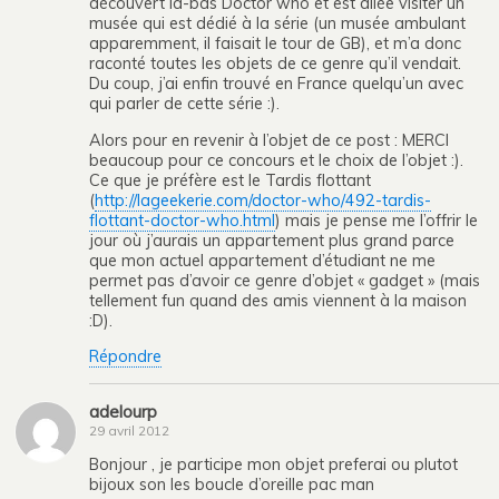
découvert là-bas Doctor who et est allée visiter un
musée qui est dédié à la série (un musée ambulant
apparemment, il faisait le tour de GB), et m’a donc
raconté toutes les objets de ce genre qu’il vendait.
Du coup, j’ai enfin trouvé en France quelqu’un avec
qui parler de cette série :).
Alors pour en revenir à l’objet de ce post : MERCI
beaucoup pour ce concours et le choix de l’objet :).
Ce que je préfère est le Tardis flottant
(
http://lageekerie.com/doctor-who/492-tardis-
flottant-doctor-who.html
) mais je pense me l’offrir le
jour où j’aurais un appartement plus grand parce
que mon actuel appartement d’étudiant ne me
permet pas d’avoir ce genre d’objet « gadget » (mais
tellement fun quand des amis viennent à la maison
:D).
Répondre
adelourp
29 avril 2012
Bonjour , je participe mon objet preferai ou plutot
bijoux son les boucle d’oreille pac man