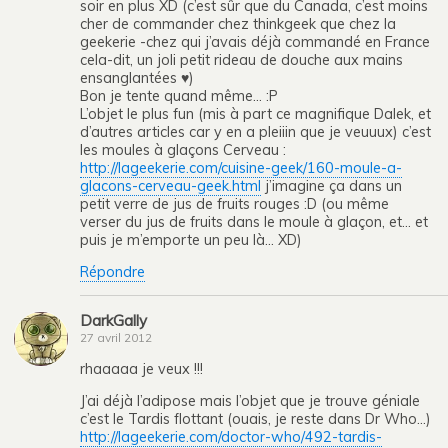
soir en plus XD (c’est sûr que du Canada, c’est moins
cher de commander chez thinkgeek que chez la
geekerie -chez qui j’avais déjà commandé en France
cela-dit, un joli petit rideau de douche aux mains
ensanglantées ♥)
Bon je tente quand même… :P
L’objet le plus fun (mis à part ce magnifique Dalek, et
d’autres articles car y en a pleiiin que je veuuux) c’est
les moules à glaçons Cerveau :
http://lageekerie.com/cuisine-geek/160-moule-a-
glacons-cerveau-geek.html
j’imagine ça dans un
petit verre de jus de fruits rouges :D (ou même
verser du jus de fruits dans le moule à glaçon, et… et
puis je m’emporte un peu là… XD)
Répondre
DarkGally
27 avril 2012
rhaaaaa je veux !!!
J’ai déjà l’adipose mais l’objet que je trouve géniale
c’est le Tardis flottant (ouais, je reste dans Dr Who…)
http://lageekerie.com/doctor-who/492-tardis-