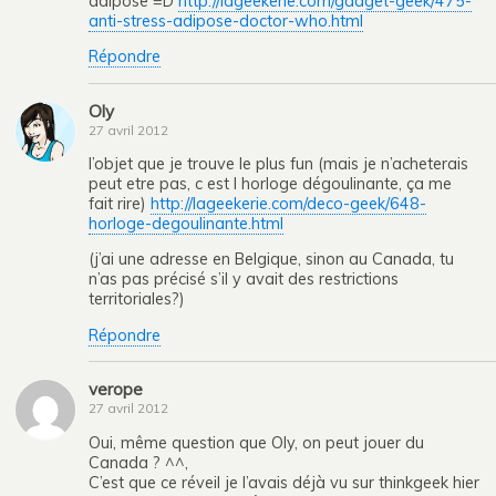
adipose =D
http://lageekerie.com/gadget-geek/475-
anti-stress-adipose-doctor-who.html
Répondre
Oly
27 avril 2012
l’objet que je trouve le plus fun (mais je n’acheterais
peut etre pas, c est l horloge dégoulinante, ça me
fait rire)
http://lageekerie.com/deco-geek/648-
horloge-degoulinante.html
(j’ai une adresse en Belgique, sinon au Canada, tu
n’as pas précisé s’il y avait des restrictions
territoriales?)
Répondre
verope
27 avril 2012
Oui, même question que Oly, on peut jouer du
Canada ? ^^,
C’est que ce réveil je l’avais déjà vu sur thinkgeek hier