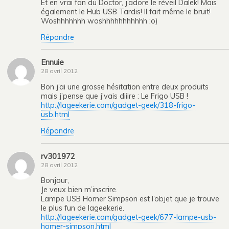
Et en vrai fan du Doctor, j’adore le réveil Dalek! Mais
également le Hub USB Tardis! Il fait même le bruit!
Woshhhhhhh woshhhhhhhhhhh :o)
Répondre
Ennuie
28 avril 2012
Bon j’ai une grosse hésitation entre deux produits
mais j’pense que j’vais diiire : Le Frigo USB !
http://lageekerie.com/gadget-geek/318-frigo-
usb.html
Répondre
rv301972
28 avril 2012
Bonjour,
Je veux bien m’inscrire.
Lampe USB Homer Simpson est l’objet que je trouve
le plus fun de lageekerie.
http://lageekerie.com/gadget-geek/677-lampe-usb-
homer-simpson.html