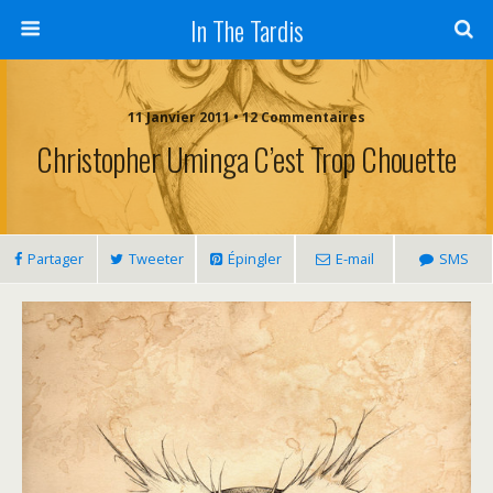
In The Tardis
11 Janvier 2011 • 12 Commentaires
Christopher Uminga C’est Trop Chouette
Partager
Tweeter
Épingler
E-mail
SMS