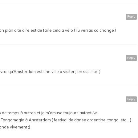
Reply
bon plan a te dire est de faire cela a vélo ! Tu verras ca change !
Reply
vrai qu’Amsterdam est une ville à visiter j’en suis sur :)
Reply
s de temps à autres et je m’amuse toujours autant ^^
le Tangomagia à Amsterdam ( festival de danse argentine, tango, etc… )
ande vivement ;)