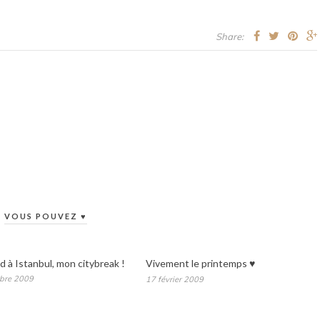
Share:
VOUS POUVEZ ♥
 à Istanbul, mon citybreak !
Vivement le printemps ♥
bre 2009
17 février 2009