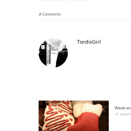
8 Comments
TardisGirl
Week end
22 septem