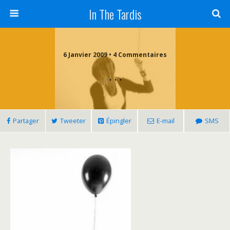
In The Tardis
6 Janvier 2009 • 4 Commentaires
. . .
Partager
Tweeter
Épingler
E-mail
SMS