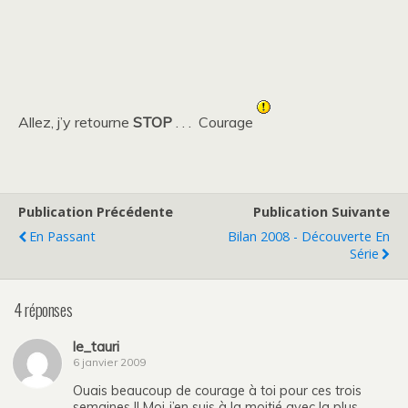
Allez, j’y retourne
STOP
. . . Courage
Publication Précédente
Publication Suivante
En Passant
Bilan 2008 - Découverte En
Série
4 réponses
le_tauri
6 janvier 2009
Ouais beaucoup de courage à toi pour ces trois
semaines !! Moi j’en suis à la moitié avec la plus