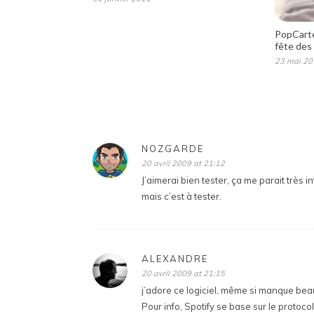
PopCarte
fête des
23 mai 20
NOZGARDE
20 avril 2009 at 21:12
J’aimerai bien tester, ça me parait très
mais c’est à tester.
ALEXANDRE
20 avril 2009 at 21:15
j’adore ce logiciel, même si manque beau
Pour info, Spotify se base sur le proto