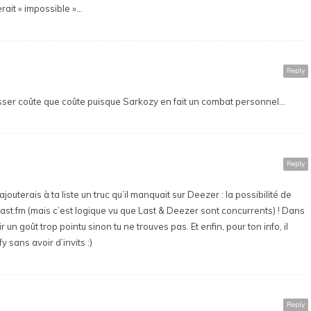
serait « impossible »…
Reply
ser coûte que coûte puisque Sarkozy en fait un combat personnel…
Reply
’ajouterais à ta liste un truc qu’il manquait sur Deezer : la possibilité de
ast.fm (mais c’est logique vu que Last & Deezer sont concurrents) ! Dans
ir un goût trop pointu sinon tu ne trouves pas. Et enfin, pour ton info, il
 sans avoir d’invits :)
Reply