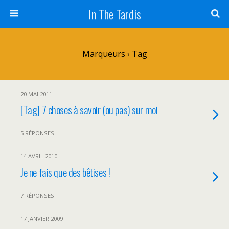
In The Tardis
Marqueurs › Tag
20 MAI 2011
[Tag] 7 choses à savoir (ou pas) sur moi
5 RÉPONSES
14 AVRIL 2010
Je ne fais que des bêtises !
7 RÉPONSES
17 JANVIER 2009