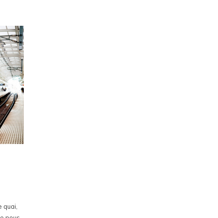
 quai,
ue nous