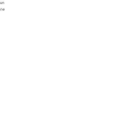
 un
une