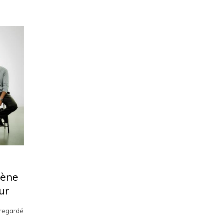
lène
ur
i regardé