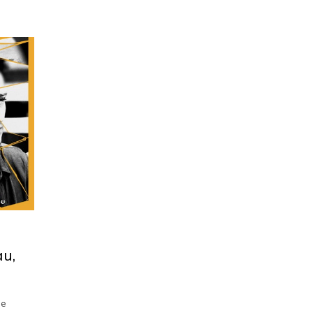
au,
de