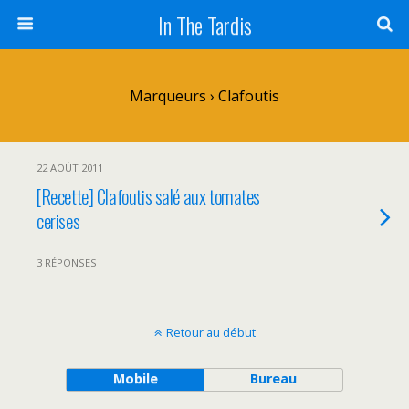
In The Tardis
Marqueurs › Clafoutis
22 AOÛT 2011
[Recette] Clafoutis salé aux tomates
cerises
3 RÉPONSES
Retour au début
Mobile
Bureau