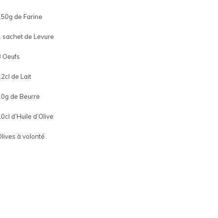
150g de Farine
1 sachet de Levure
3 Oeufs
12cl de Lait
10g de Beurre
10cl d’Huile d’Olive
Olives à volonté