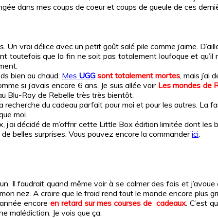
plongée dans mes coups de coeur et coups de gueule de ces derni
Un vrai délice avec un petit goût salé pile comme j’aime. D’ailleu
t toutefois que la fin ne soit pas totalement loufoque et qu’il
ement.
eds bien au chaud.
Mes
UGG
sont totalement mortes
, mais j’ai 
mme si j’avais encore 6 ans. Je suis allée voir
Les mondes de R
au Blu-Ray de Rebelle très très bientôt.
la recherche du cadeau parfait pour moi et pour les autres. La fa
 que moi.
x, j’ai décidé de m’offrir cette Little Box édition limitée dont 
re de belles surprises. Vous pouvez encore la commander
ici
.
 Il faudrait quand même voir à se calmer des fois et j’avoue q
n nez. A croire que le froid rend tout le monde encore plus gri
te année encore
en retard sur mes courses de cadeaux
. C’est 
e malédiction. Je vois que ça.