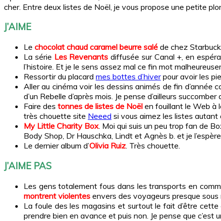
cher. Entre deux listes de Noël, je vous propose une petite 
J’AIME
Le
chocolat chaud caramel beurre salé
de chez Starbucks. 
La série
Les Revenants
diffusée sur Canal +, en espéran
l’histoire. Et je le sens assez mal ce fin mot malheureus
Ressortir du placard
mes bottes d’hiver
pour avoir les pi
Aller au cinéma voir les dessins animés de fin d’année co
d’un Rebelle d’après mois. Je pense d’ailleurs succomber 
Faire des
tonnes de listes de Noël
en fouillant le Web à 
très chouette site
Neeed
si vous aimez les listes autant
My Little Charity Box
. Moi qui suis un peu trop fan de Bo
Body Shop, Dr Hauschka, Lindt et Agnès b. et je l’espè
Le dernier album d’
Olivia Ruiz
. Très chouette.
J’AIME PAS
Les gens totalement fous dans les transports en commun.
montrent violentes
envers des voyageurs presque sous mo
La foule des les magasins et surtout le fait d’être cet
prendre bien en avance et puis non. Je pense que c’est un