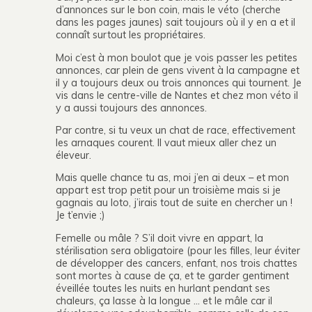
d’annonces sur le bon coin, mais le véto (cherche
dans les pages jaunes) sait toujours où il y en a et il
connaît surtout les propriétaires.
Moi c’est à mon boulot que je vois passer les petites
annonces, car plein de gens vivent à la campagne et
il y a toujours deux ou trois annonces qui tournent. Je
vis dans le centre-ville de Nantes et chez mon véto il
y a aussi toujours des annonces.
Par contre, si tu veux un chat de race, effectivement
les arnaques courent. Il vaut mieux aller chez un
éleveur.
Mais quelle chance tu as, moi j’en ai deux – et mon
appart est trop petit pour un troisième mais si je
gagnais au loto, j’irais tout de suite en chercher un !
Je t’envie ;)
Femelle ou mâle ? S’il doit vivre en appart, la
stérilisation sera obligatoire (pour les filles, leur éviter
de développer des cancers, enfant, nos trois chattes
sont mortes à cause de ça, et te garder gentiment
éveillée toutes les nuits en hurlant pendant ses
chaleurs, ça lasse à la longue … et le mâle car il