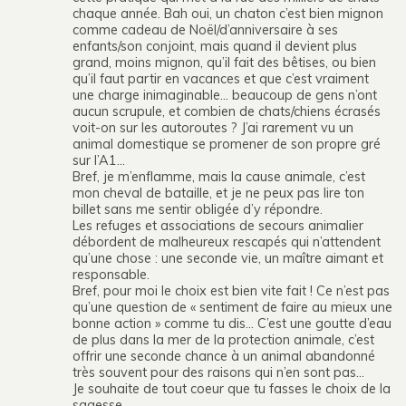
chaque année. Bah oui, un chaton c’est bien mignon
comme cadeau de Noël/d’anniversaire à ses
enfants/son conjoint, mais quand il devient plus
grand, moins mignon, qu’il fait des bêtises, ou bien
qu’il faut partir en vacances et que c’est vraiment
une charge inimaginable… beaucoup de gens n’ont
aucun scrupule, et combien de chats/chiens écrasés
voit-on sur les autoroutes ? J’ai rarement vu un
animal domestique se promener de son propre gré
sur l’A1…
Bref, je m’enflamme, mais la cause animale, c’est
mon cheval de bataille, et je ne peux pas lire ton
billet sans me sentir obligée d’y répondre.
Les refuges et associations de secours animalier
débordent de malheureux rescapés qui n’attendent
qu’une chose : une seconde vie, un maître aimant et
responsable.
Bref, pour moi le choix est bien vite fait ! Ce n’est pas
qu’une question de « sentiment de faire au mieux une
bonne action » comme tu dis… C’est une goutte d’eau
de plus dans la mer de la protection animale, c’est
offrir une seconde chance à un animal abandonné
très souvent pour des raisons qui n’en sont pas…
Je souhaite de tout coeur que tu fasses le choix de la
sagesse…