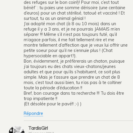
des refuges sur le bon coin!)! Pour moi, c’est tout
bénèf’ : tu paies une somme dérisoire (une centaine
d’euros) pour un chat stérilisé, tatoué et vacciné ! Et
surtout, tu as un animal génial !
J’ai adopté mon chat (à 8 ou 10 mois) dans un
refuge il y a 3 ans, et je ne pourrais JAMAIS m’en
séparer !!! Même s’il n’est pas toujours futé, qu’il
m’agace parfois, il me fait tellement rire et me
montre tellement d’affection que je veux lui offrir une
petite soeur pour qu’il ne s’ennuie plus ! (Chat
hypersociable en appart’!).
Bon, évidemment, je préfèrerais un chaton, puisque
j’ai toujours eu des chats vieux-chatons/jeunes
adultes et que pour qu’ils s’habituent, ce soit plus
simple. Mais je t’assure que prendre un chat de 8
mois, c’est tout aussi bien, tu n’as pas à te coltiner
toute la période d’éducation !!
Bref, bon courage dans ta recherche !!! Tu dois être
trop impatiente !!
(Et désolée pour le pavé!! ;-) )
Répondre
TardisGirl