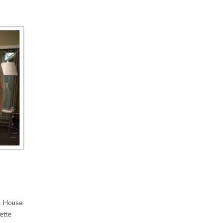
r. House
ette