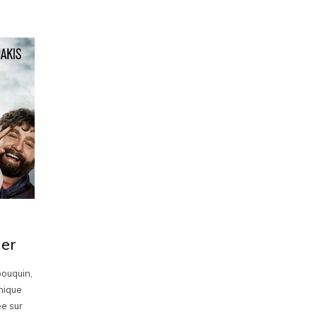
ier
 bouquin,
phique
ée sur