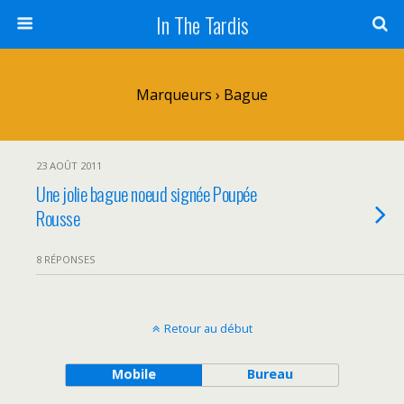
In The Tardis
Marqueurs › Bague
23 AOÛT 2011
Une jolie bague noeud signée Poupée
Rousse
8 RÉPONSES
Retour au début
Mobile
Bureau